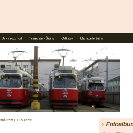
Uzký rozchod
Tramvaje - Šaliny
Odkazy
Mariazellerbahn
naň tram GT8 v centru
Fotoalbu