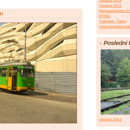
Ukrajina 2016
Ukrajina 2013
Mariazellerbahn St.
ru
RT6N1
Tramvaje - Šaliny
Uzkorozchodné dr
Poslední 
Ukrajina 2016