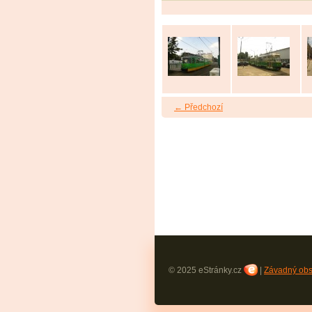
← Předchozí
© 2025 eStránky.cz
|
Závadný ob