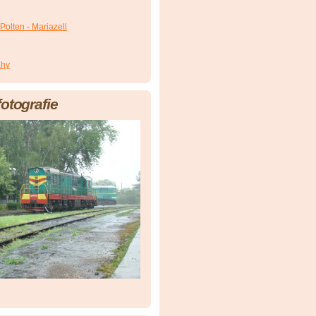
Polten - Mariazell
áhy
fotografie