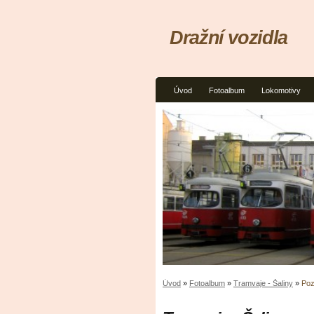
Dražní vozidla
Úvod
Fotoalbum
Lokomotivy
Úvod
»
Fotoalbum
»
Tramvaje - Šaliny
»
Poz