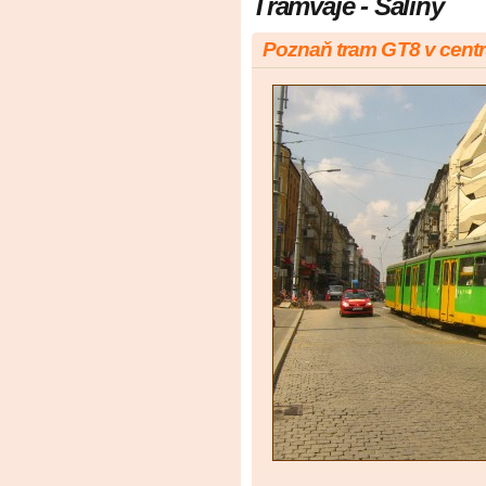
Tramvaje - Šaliny
Poznaň tram GT8 v cent