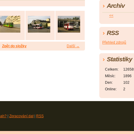
Archiv
<<
RSS
Přehled zdrojů
Zpět do složky
Další →
Statistiky
Celkem:
12658
Měsíc:
1896
Den:
102
Online:
2
sah?
|
Zpracování dat
|
RSS