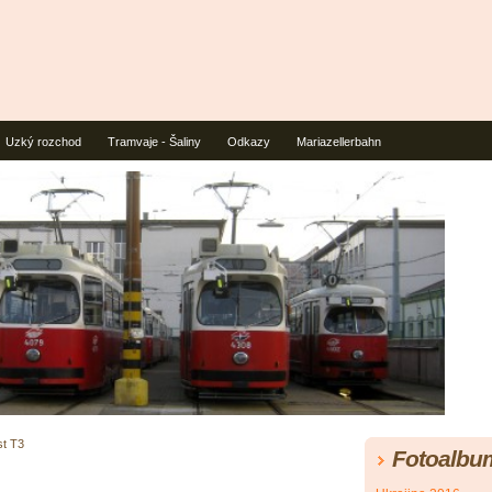
Uzký rozchod
Tramvaje - Šaliny
Odkazy
Mariazellerbahn
t T3
Fotoalbu