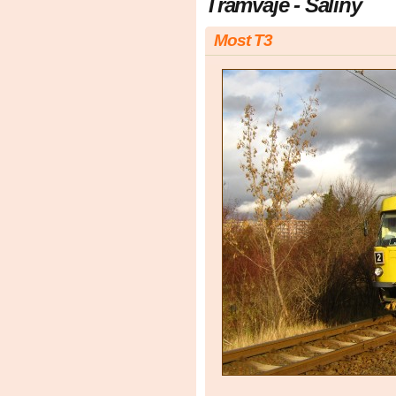
Tramvaje - Šaliny
Most T3