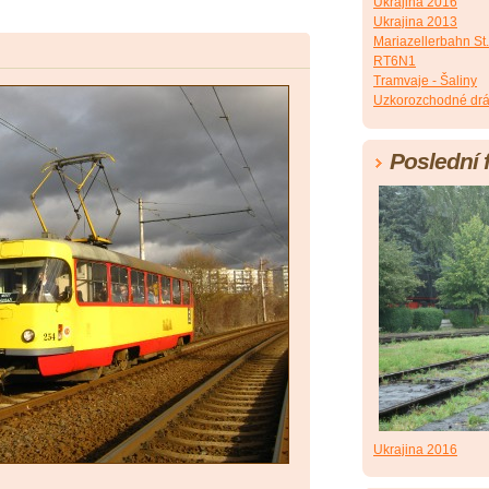
Ukrajina 2016
Ukrajina 2013
Mariazellerbahn St.
RT6N1
Tramvaje - Šaliny
Uzkorozchodné dr
Poslední 
Ukrajina 2016