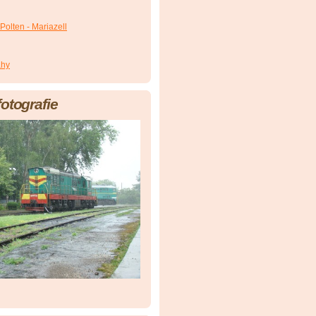
Polten - Mariazell
áhy
fotografie