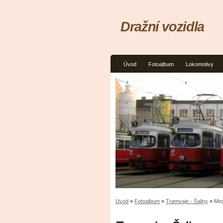
Dražní vozidla
Úvod
Fotoalbum
Lokomotivy
Úvod
»
Fotoalbum
»
Tramvaje - Šaliny
»
Mos