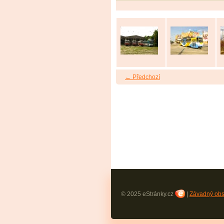
← Předchozí
© 2025 eStránky.cz
|
Závadný ob