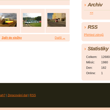
Archiv
<<
RSS
Přehled zdrojů
Zpět do složky
Další →
Statistiky
Celkem:
12680
Měsíc:
1980
Den:
182
Online:
1
sah?
|
Zpracování dat
|
RSS