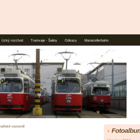
Uzký rozchod
Tramvaje - Šaliny
Odkazy
Mariazellerbahn
naňské vozovně
Fotoalbu