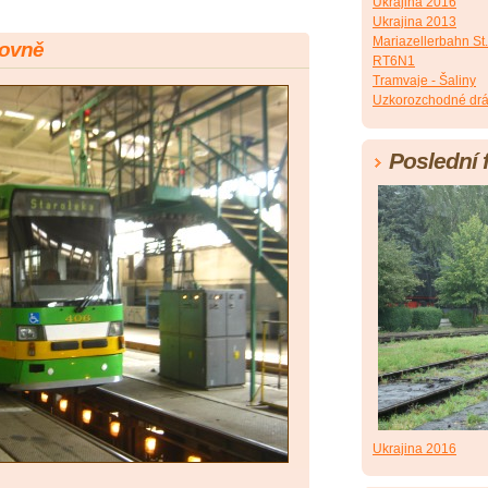
Ukrajina 2016
Ukrajina 2013
Mariazellerbahn St.
zovně
RT6N1
Tramvaje - Šaliny
Uzkorozchodné dr
Poslední 
Ukrajina 2016