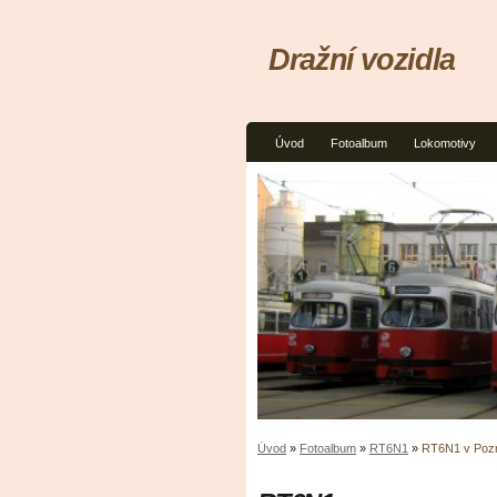
Dražní vozidla
Úvod
Fotoalbum
Lokomotivy
Úvod
»
Fotoalbum
»
RT6N1
»
RT6N1 v Poz