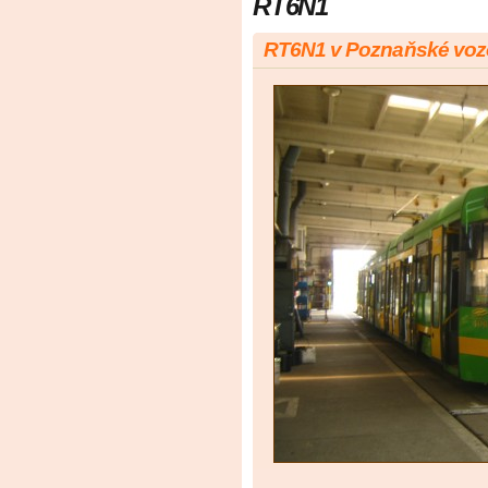
RT6N1
RT6N1 v Poznaňské vo