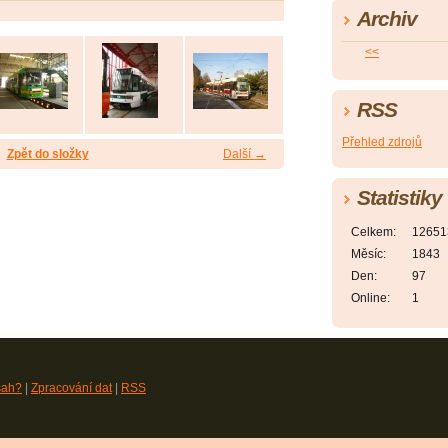
Archiv
<<
RSS
Přehled zdrojů
Zpět do složky
Další →
Statistiky
Celkem:
12651
Měsíc:
1843
Den:
97
Online:
1
sah?
|
Zpracování dat
|
RSS