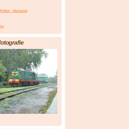
Polten - Mariazell
áhy
fotografie