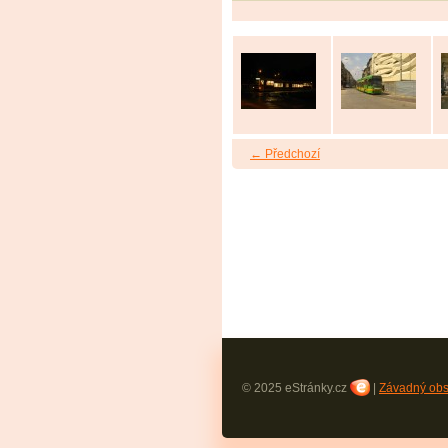
← Předchozí
© 2025 eStránky.cz
|
Závadný ob